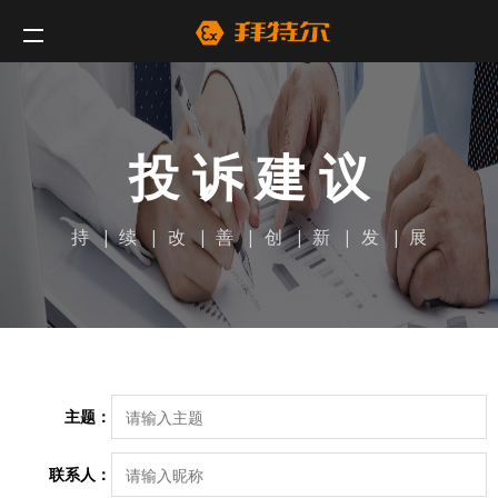
投 诉 建 议
持 | 续 | 改 | 善 | 创 | 新 | 发 | 展
主题：
联系人：